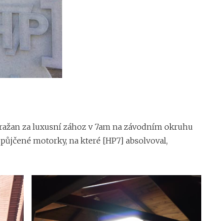
 Dražan za luxusní zához v 7am na závodním okruhu
ůjčené motorky, na které [HP7] absolvoval,