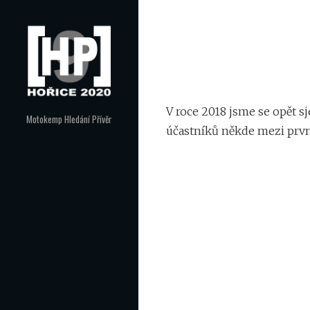
Skip
to
Navigace
content
pro
příspěvek
V roce 2018 jsme se opět sj
Motokemp Hledání Přívěr
účastníků někde mezi prv