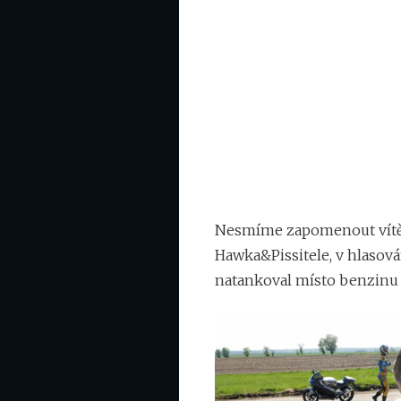
Nesmíme zapomenout vítěze
Hawka&Pissitele, v hlasov
natankoval místo benzinu na